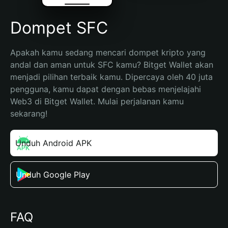
Dompet SFC
Apakah kamu sedang mencari dompet kripto yang 
andal dan aman untuk SFC kamu? Bitget Wallet akan 
menjadi pilihan terbaik kamu. Dipercaya oleh 40 juta 
pengguna, kamu dapat dengan bebas menjelajahi 
Web3 di Bitget Wallet. Mulai perjalanan kamu 
sekarang!
Unduh Android APK
Unduh Google Play
FAQ