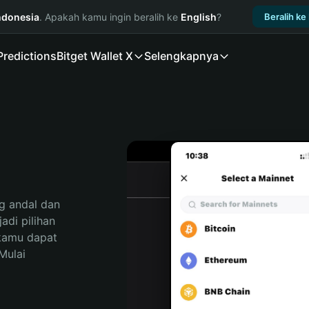
ndonesia
. Apakah kamu ingin beralih ke
English
?
Beralih ke
Predictions
Bitget Wallet X
Selengkapnya
 andal dan 
di pilihan 
kamu dapat 
ulai 