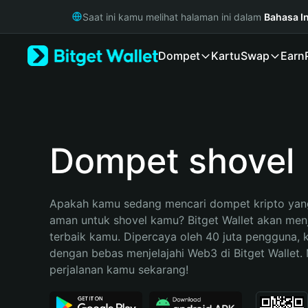
English
Saat ini kamu melihat halaman ini dalam
Bahasa I
日本語
Tiếng Việt
Dompet
Kartu
Swap
Earn
Русский
Español (Latinoamérica)
Türkçe
Italiano
Français
Deutsch
Dompet shovel
简体中文
繁體中文
Português (Portugal)
Apakah kamu sedang mencari dompet kripto yang
Bahasa Indonesia
aman untuk shovel kamu? Bitget Wallet akan menja
ภาษาไทย
terbaik kamu. Dipercaya oleh 40 juta pengguna, 
हिन्दी
dengan bebas menjelajahi Web3 di Bitget Wallet. M
বাংলা
perjalanan kamu sekarang!
Español
Português (Brasil)
Español (Argentina)