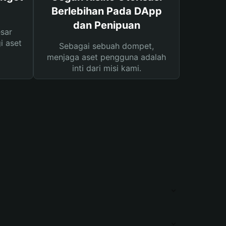
Berlebihan Pada DApp
dan Penipuan
sar
i aset
Sebagai sebuah dompet,
menjaga aset pengguna adalah
inti dari misi kami.