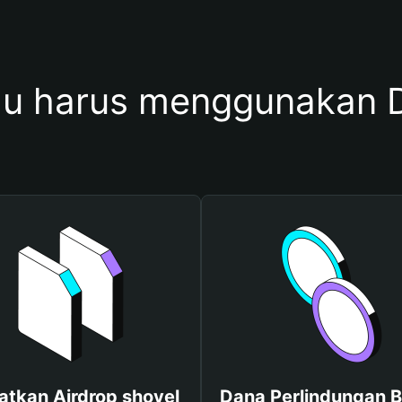
u harus menggunakan D
atkan Airdrop shovel
Dana Perlindungan B