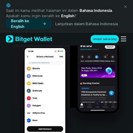
English
日本語
Saat ini kamu melihat halaman ini dalam
Bahasa Indonesia
.
Apakah kamu ingin beralih ke
English
?
Tiếng Việt
Beralih ke
Lanjutkan dalam Bahasa Indonesia
Русский
English
Español (Latinoamérica)
Türkçe
Unduh sekarang
Italiano
Français
Deutsch
简体中文
繁體中文
Português (Portugal)
Bahasa Indonesia
ภาษาไทย
हिन्दी
বাংলা
Español
Português (Brasil)
Español (Argentina)