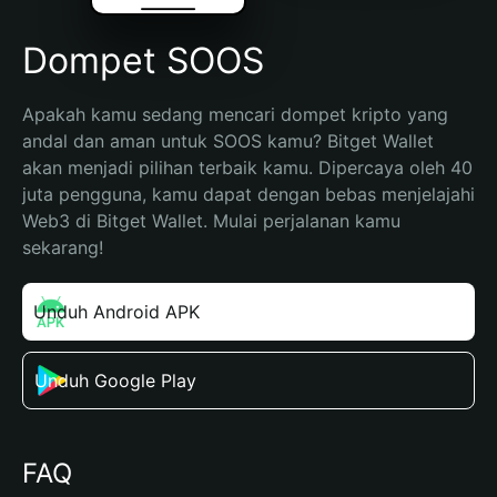
Dompet SOOS
Apakah kamu sedang mencari dompet kripto yang 
andal dan aman untuk SOOS kamu? Bitget Wallet 
akan menjadi pilihan terbaik kamu. Dipercaya oleh 40 
juta pengguna, kamu dapat dengan bebas menjelajahi 
Web3 di Bitget Wallet. Mulai perjalanan kamu 
sekarang!
Unduh Android APK
Unduh Google Play
FAQ