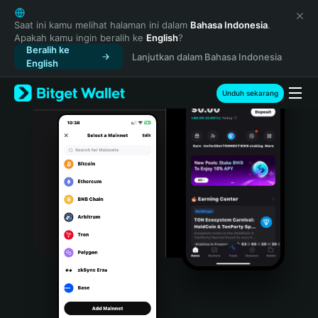
English
日本語
Saat ini kamu melihat halaman ini dalam
Bahasa Indonesia
.
Apakah kamu ingin beralih ke
English
?
Tiếng Việt
Beralih ke
Lanjutkan dalam Bahasa Indonesia
Русский
English
Español (Latinoamérica)
Türkçe
Unduh sekarang
Italiano
Français
Deutsch
简体中文
繁體中文
Português (Portugal)
Bahasa Indonesia
ภาษาไทย
हिन्दी
বাংলা
Español
Português (Brasil)
Español (Argentina)