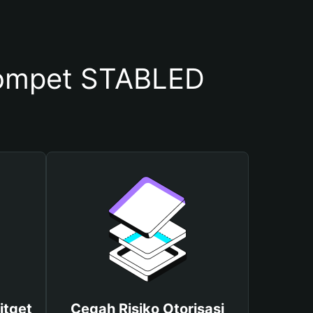
ompet STABLED
itget
Cegah Risiko Otorisasi