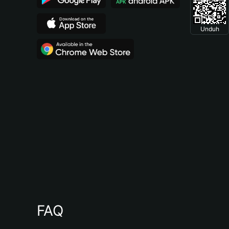
Unduh
FAQ