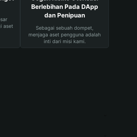
Berlebihan Pada DApp
dan Penipuan
sar
i aset
Sebagai sebuah dompet,
menjaga aset pengguna adalah
inti dari misi kami.