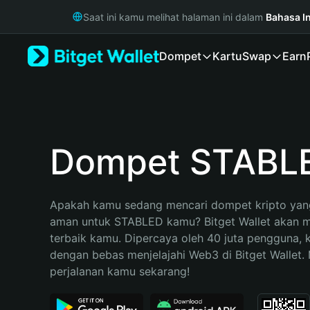
English
Saat ini kamu melihat halaman ini dalam
Bahasa I
日本語
Tiếng Việt
Dompet
Kartu
Swap
Earn
Русский
Español (Latinoamérica)
Türkçe
Italiano
Français
Deutsch
Dompet STABL
简体中文
繁體中文
Português (Portugal)
Apakah kamu sedang mencari dompet kripto yang
Bahasa Indonesia
aman untuk STABLED kamu? Bitget Wallet akan men
ภาษาไทย
terbaik kamu. Dipercaya oleh 40 juta pengguna, 
हिन्दी
dengan bebas menjelajahi Web3 di Bitget Wallet. M
বাংলা
perjalanan kamu sekarang!
Español
Português (Brasil)
Español (Argentina)