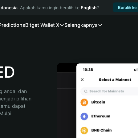
ndonesia
. Apakah kamu ingin beralih ke
English
?
Beralih ke
Predictions
Bitget Wallet X
Selengkapnya
ED
 andal dan 
jadi pilihan 
kamu dapat 
ulai 