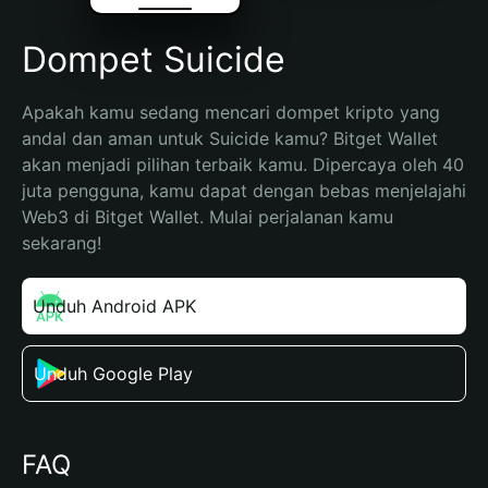
Dompet Suicide
Apakah kamu sedang mencari dompet kripto yang 
andal dan aman untuk Suicide kamu? Bitget Wallet 
akan menjadi pilihan terbaik kamu. Dipercaya oleh 40 
juta pengguna, kamu dapat dengan bebas menjelajahi 
Web3 di Bitget Wallet. Mulai perjalanan kamu 
sekarang!
Unduh Android APK
Unduh Google Play
FAQ