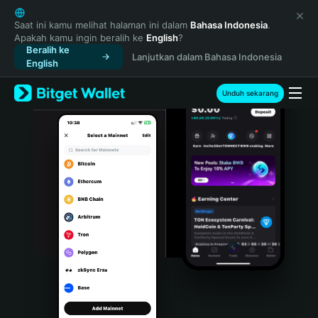
English
日本語
Saat ini kamu melihat halaman ini dalam
Bahasa Indonesia
.
Apakah kamu ingin beralih ke
English
?
Tiếng Việt
Beralih ke
Lanjutkan dalam Bahasa Indonesia
Русский
English
Español (Latinoamérica)
Türkçe
Unduh sekarang
Italiano
Français
Deutsch
简体中文
繁體中文
Português (Portugal)
Bahasa Indonesia
ภาษาไทย
हिन्दी
বাংলা
Español
Português (Brasil)
Español (Argentina)