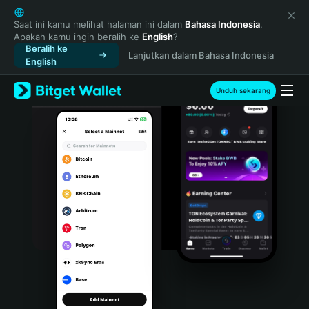
English
日本語
Saat ini kamu melihat halaman ini dalam
Bahasa Indonesia
.
Apakah kamu ingin beralih ke
English
?
Tiếng Việt
Beralih ke
Lanjutkan dalam Bahasa Indonesia
Русский
English
Español (Latinoamérica)
Türkçe
Unduh sekarang
Italiano
Français
Deutsch
简体中文
繁體中文
Português (Portugal)
Bahasa Indonesia
ภาษาไทย
हिन्दी
বাংলা
Español
Português (Brasil)
Español (Argentina)