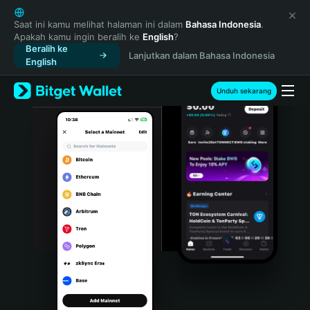
English
日本語
Saat ini kamu melihat halaman ini dalam
Bahasa Indonesia
.
Apakah kamu ingin beralih ke
English
?
Tiếng Việt
Beralih ke
Lanjutkan dalam Bahasa Indonesia
Русский
English
Español (Latinoamérica)
Türkçe
Unduh sekarang
Italiano
Français
Deutsch
简体中文
繁體中文
Português (Portugal)
Bahasa Indonesia
ภาษาไทย
हिन्दी
বাংলা
Español
Português (Brasil)
Español (Argentina)