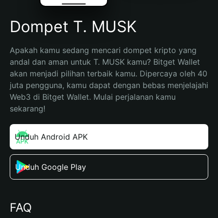
Dompet T. MUSK
Apakah kamu sedang mencari dompet kripto yang 
andal dan aman untuk T. MUSK kamu? Bitget Wallet 
akan menjadi pilihan terbaik kamu. Dipercaya oleh 40 
juta pengguna, kamu dapat dengan bebas menjelajahi 
Web3 di Bitget Wallet. Mulai perjalanan kamu 
sekarang!
Unduh Android APK
Unduh Google Play
FAQ