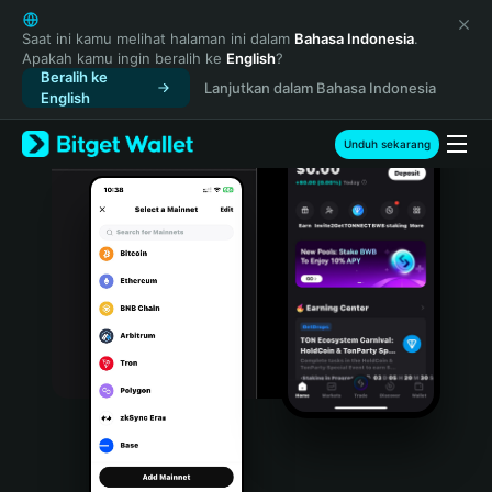
English
日本語
Saat ini kamu melihat halaman ini dalam
Bahasa Indonesia
.
Apakah kamu ingin beralih ke
English
?
Tiếng Việt
Beralih ke
Lanjutkan dalam Bahasa Indonesia
Русский
English
Español (Latinoamérica)
Türkçe
Unduh sekarang
Italiano
Français
Deutsch
简体中文
繁體中文
Português (Portugal)
Bahasa Indonesia
ภาษาไทย
हिन्दी
বাংলা
Español
Português (Brasil)
Español (Argentina)