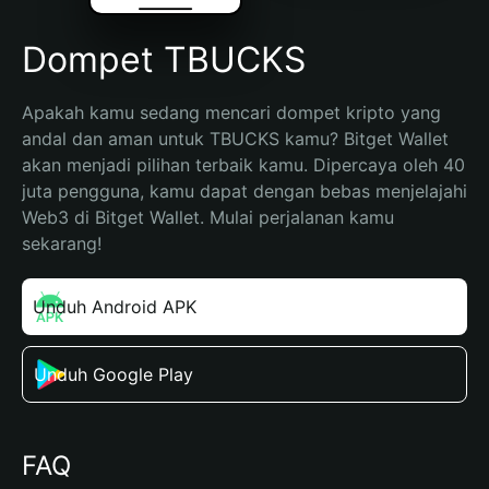
Dompet TBUCKS
Apakah kamu sedang mencari dompet kripto yang 
andal dan aman untuk TBUCKS kamu? Bitget Wallet 
akan menjadi pilihan terbaik kamu. Dipercaya oleh 40 
juta pengguna, kamu dapat dengan bebas menjelajahi 
Web3 di Bitget Wallet. Mulai perjalanan kamu 
sekarang!
Unduh Android APK
Unduh Google Play
FAQ