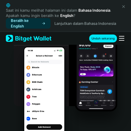
English
日本語
Saat ini kamu melihat halaman ini dalam
Bahasa Indonesia
.
Apakah kamu ingin beralih ke
English
?
Tiếng Việt
Beralih ke
Lanjutkan dalam Bahasa Indonesia
Русский
English
Español (Latinoamérica)
Türkçe
Unduh sekarang
Italiano
Français
Deutsch
简体中文
繁體中文
Português (Portugal)
Bahasa Indonesia
ภาษาไทย
हिन्दी
বাংলা
Español
Português (Brasil)
Español (Argentina)