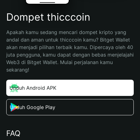
Dompet thicccoin
Apakah kamu sedang mencari dompet kripto yang 
andal dan aman untuk thicccoin kamu? Bitget Wallet 
akan menjadi pilihan terbaik kamu. Dipercaya oleh 40 
juta pengguna, kamu dapat dengan bebas menjelajahi 
Web3 di Bitget Wallet. Mulai perjalanan kamu 
sekarang!
Unduh Android APK
Unduh Google Play
FAQ