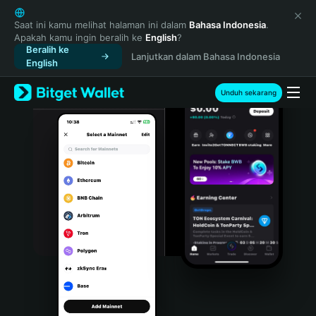
English
日本語
Saat ini kamu melihat halaman ini dalam
Bahasa Indonesia
.
Apakah kamu ingin beralih ke
English
?
Tiếng Việt
Beralih ke
Lanjutkan dalam Bahasa Indonesia
Русский
English
Español (Latinoamérica)
Türkçe
Unduh sekarang
Italiano
Français
Deutsch
简体中文
繁體中文
Português (Portugal)
Bahasa Indonesia
ภาษาไทย
हिन्दी
বাংলা
Español
Português (Brasil)
Español (Argentina)