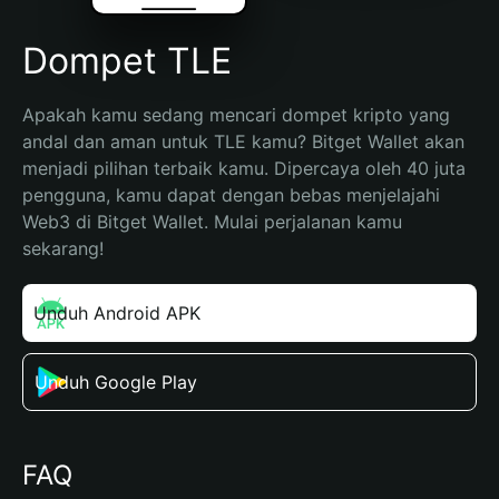
Dompet TLE
Apakah kamu sedang mencari dompet kripto yang 
andal dan aman untuk TLE kamu? Bitget Wallet akan 
menjadi pilihan terbaik kamu. Dipercaya oleh 40 juta 
pengguna, kamu dapat dengan bebas menjelajahi 
Web3 di Bitget Wallet. Mulai perjalanan kamu 
sekarang!
Unduh Android APK
Unduh Google Play
FAQ