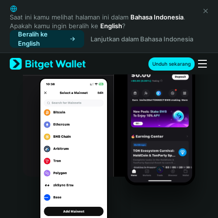
English
日本語
Saat ini kamu melihat halaman ini dalam
Bahasa Indonesia
.
Apakah kamu ingin beralih ke
English
?
Tiếng Việt
Beralih ke
Lanjutkan dalam Bahasa Indonesia
Русский
English
Español (Latinoamérica)
Türkçe
Unduh sekarang
Italiano
Français
Deutsch
简体中文
繁體中文
Português (Portugal)
Bahasa Indonesia
ภาษาไทย
हिन्दी
বাংলা
Español
Português (Brasil)
Español (Argentina)