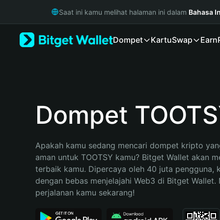
English
Saat ini kamu melihat halaman ini dalam
Bahasa I
日本語
Tiếng Việt
Dompet
Kartu
Swap
Earn
Русский
Español (Latinoamérica)
Türkçe
Italiano
Français
Deutsch
Dompet TOOTS
简体中文
繁體中文
Português (Portugal)
Apakah kamu sedang mencari dompet kripto yang
Bahasa Indonesia
aman untuk TOOTSY kamu? Bitget Wallet akan menj
ภาษาไทย
terbaik kamu. Dipercaya oleh 40 juta pengguna, 
हिन्दी
dengan bebas menjelajahi Web3 di Bitget Wallet. M
বাংলা
perjalanan kamu sekarang!
Español
Português (Brasil)
Español (Argentina)