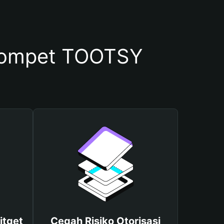
Dompet TOOTSY
itget
Cegah Risiko Otorisasi