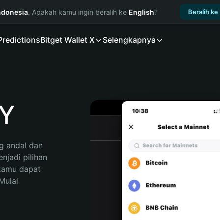
ndonesia
. Apakah kamu ingin beralih ke
English
?
Beralih ke
Predictions
Bitget Wallet X
Selengkapnya
Y
 andal dan 
adi pilihan 
kamu dapat 
ulai 