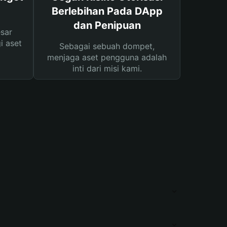
Berlebihan Pada DApp
dan Penipuan
sar
i aset
Sebagai sebuah dompet,
menjaga aset pengguna adalah
inti dari misi kami.