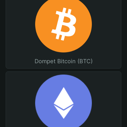
Dompet Bitcoin (BTC)