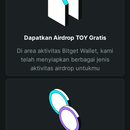
Dapatkan Airdrop TOY Gratis
Di area aktivitas Bitget Wallet, kami
telah menyiapkan berbagai jenis
aktivitas airdrop untukmu