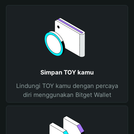
Simpan TOY kamu
Lindungi TOY kamu dengan percaya
diri menggunakan Bitget Wallet