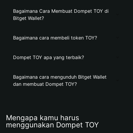
Bagaimana Cara Membuat Dompet TOY di
Bitget Wallet?
Bagaimana cara membeli token TOY?
Dompet TOY apa yang terbaik?
Bagaimana cara mengunduh Bitget Wallet
dan membuat Dompet TOY?
Mengapa kamu harus 
menggunakan Dompet TOY