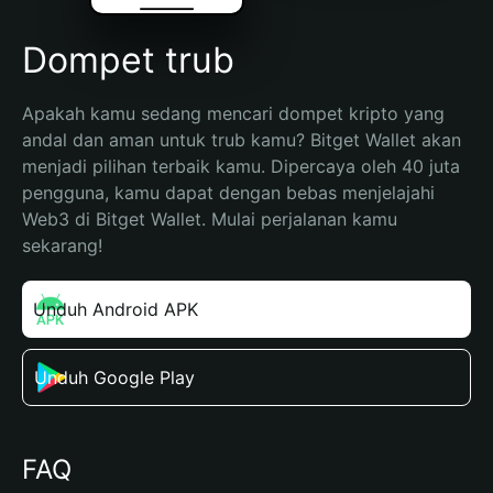
Dompet trub
Apakah kamu sedang mencari dompet kripto yang 
andal dan aman untuk trub kamu? Bitget Wallet akan 
menjadi pilihan terbaik kamu. Dipercaya oleh 40 juta 
pengguna, kamu dapat dengan bebas menjelajahi 
Web3 di Bitget Wallet. Mulai perjalanan kamu 
sekarang!
Unduh Android APK
Unduh Google Play
FAQ