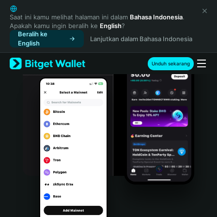
English
日本語
Saat ini kamu melihat halaman ini dalam
Bahasa Indonesia
.
Apakah kamu ingin beralih ke
English
?
Tiếng Việt
Beralih ke
Lanjutkan dalam Bahasa Indonesia
Русский
English
Español (Latinoamérica)
Türkçe
Unduh sekarang
Italiano
Français
Deutsch
简体中文
繁體中文
Português (Portugal)
Bahasa Indonesia
ภาษาไทย
हिन्दी
বাংলা
Español
Português (Brasil)
Español (Argentina)