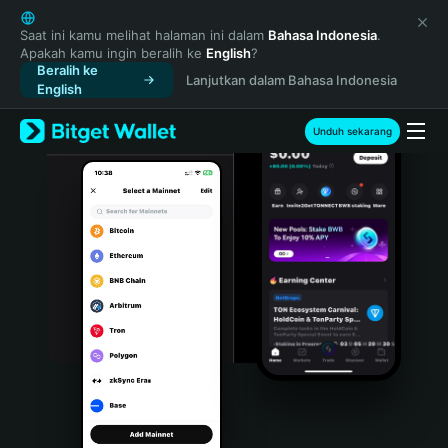
English
日本語
Saat ini kamu melihat halaman ini dalam
Bahasa Indonesia
.
Apakah kamu ingin beralih ke
English
?
Tiếng Việt
Beralih ke
Lanjutkan dalam Bahasa Indonesia
Русский
English
Español (Latinoamérica)
Türkçe
Unduh sekarang
Italiano
Français
Deutsch
简体中文
繁體中文
Português (Portugal)
Bahasa Indonesia
ภาษาไทย
हिन्दी
বাংলা
Español
Português (Brasil)
Español (Argentina)