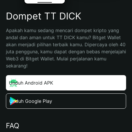
Dompet TT DICK
Apakah kamu sedang mencari dompet kripto yang 
andal dan aman untuk TT DICK kamu? Bitget Wallet 
akan menjadi pilihan terbaik kamu. Dipercaya oleh 40 
juta pengguna, kamu dapat dengan bebas menjelajahi 
Web3 di Bitget Wallet. Mulai perjalanan kamu 
sekarang!
Unduh Android APK
Unduh Google Play
FAQ