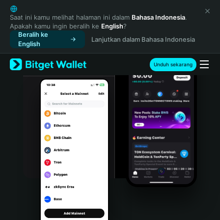
English
日本語
Saat ini kamu melihat halaman ini dalam
Bahasa Indonesia
.
Apakah kamu ingin beralih ke
English
?
Tiếng Việt
Beralih ke
Lanjutkan dalam Bahasa Indonesia
Русский
English
Español (Latinoamérica)
Türkçe
Unduh sekarang
Italiano
Français
Deutsch
简体中文
繁體中文
Português (Portugal)
Bahasa Indonesia
ภาษาไทย
हिन्दी
বাংলা
Español
Português (Brasil)
Español (Argentina)