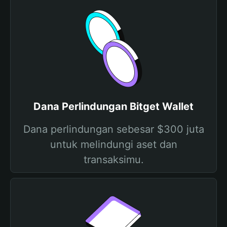
Dana Perlindungan Bitget Wallet
Dana perlindungan sebesar $300 juta
untuk melindungi aset dan
transaksimu.