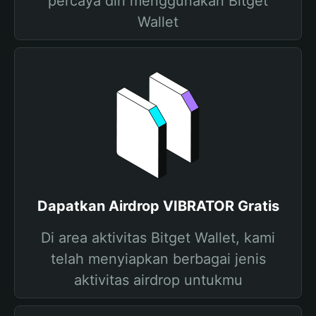
percaya diri menggunakan Bitget
Wallet
Dapatkan Airdrop VIBRATOR Gratis
Di area aktivitas Bitget Wallet, kami
telah menyiapkan berbagai jenis
aktivitas airdrop untukmu