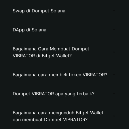
Swap di Dompet Solana
DApp di Solana
Bagaimana Cara Membuat Dompet
VIBRATOR di Bitget Wallet?
Bagaimana cara membeli token VIBRATOR?
Dompet VIBRATOR apa yang terbaik?
Bagaimana cara mengunduh Bitget Wallet
dan membuat Dompet VIBRATOR?