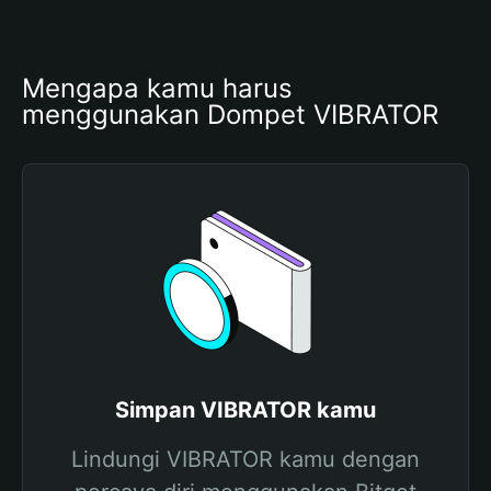
Mengapa kamu harus 
menggunakan Dompet VIBRATOR
Simpan VIBRATOR kamu
Lindungi VIBRATOR kamu dengan