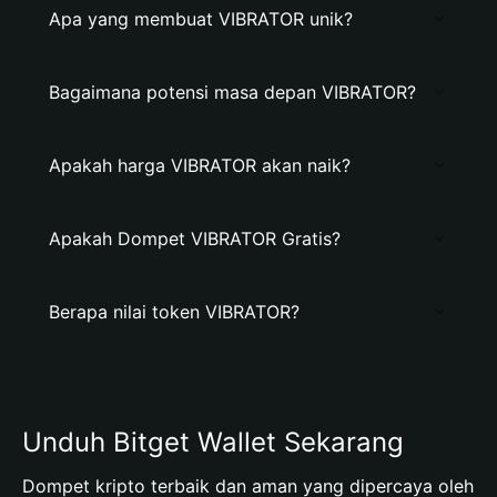
Apa yang membuat VIBRATOR unik?
Bagaimana potensi masa depan VIBRATOR?
Apakah harga VIBRATOR akan naik?
Apakah Dompet VIBRATOR Gratis?
Berapa nilai token VIBRATOR?
Unduh Bitget Wallet Sekarang
Dompet kripto terbaik dan aman yang dipercaya oleh