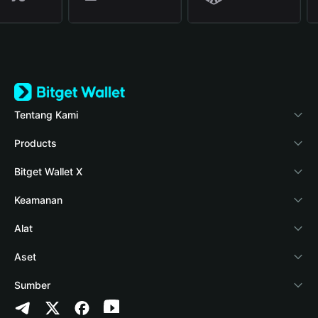
Tentang Kami
Bitget Wallet
Products
Blog
Crypto Card
Bitget Wallet X
Verifikasi keaslian
Stablecoin Earn
Pengembang
Keamanan
Berita kripto
Payfi Crypto
Hubungkan dompet
Dana perlindungan
Alat
Pusat Bantuan
Crypto Swap API
Bitget Wallet Pay
Teknologi keamanan
Beli kripto
Aset
Hubungi Kami
Altcoin Season Index
Listing proyek
Deteksi otorisasi
Arbitrum
Sumber
Sumber merek
Prediction Markets
Deteksi kontrak
Avalanche
Kebijakan Privasi