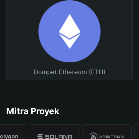
Dompet Ethereum (ETH)
Mitra Proyek