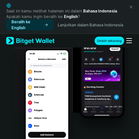
English
日本語
Saat ini kamu melihat halaman ini dalam
Bahasa Indonesia
.
Apakah kamu ingin beralih ke
English
?
Tiếng Việt
Beralih ke
Lanjutkan dalam Bahasa Indonesia
Русский
English
Español (Latinoamérica)
Türkçe
Unduh sekarang
Italiano
Français
Deutsch
简体中文
繁體中文
Português (Portugal)
Bahasa Indonesia
ภาษาไทย
हिन्दी
বাংলা
Español
Português (Brasil)
Español (Argentina)