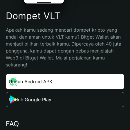
Dompet VLT
Apakah kamu sedang mencari dompet kripto yang 
andal dan aman untuk VLT kamu? Bitget Wallet akan 
menjadi pilihan terbaik kamu. Dipercaya oleh 40 juta 
pengguna, kamu dapat dengan bebas menjelajahi 
Web3 di Bitget Wallet. Mulai perjalanan kamu 
sekarang!
Unduh Android APK
Unduh Google Play
FAQ