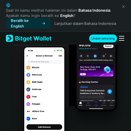
English
日本語
Saat ini kamu melihat halaman ini dalam
Bahasa Indonesia
.
Apakah kamu ingin beralih ke
English
?
Tiếng Việt
Beralih ke
Lanjutkan dalam Bahasa Indonesia
Русский
English
Español (Latinoamérica)
Türkçe
Unduh sekarang
Italiano
Français
Deutsch
简体中文
繁體中文
Português (Portugal)
Bahasa Indonesia
ภาษาไทย
हिन्दी
বাংলা
Español
Português (Brasil)
Español (Argentina)