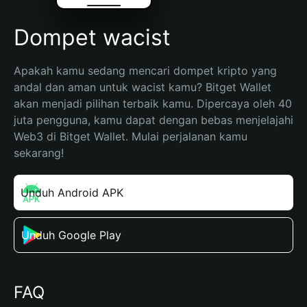
Dompet wacist
Apakah kamu sedang mencari dompet kripto yang 
andal dan aman untuk wacist kamu? Bitget Wallet 
akan menjadi pilihan terbaik kamu. Dipercaya oleh 40 
juta pengguna, kamu dapat dengan bebas menjelajahi 
Web3 di Bitget Wallet. Mulai perjalanan kamu 
sekarang!
Unduh Android APK
Unduh Google Play
FAQ