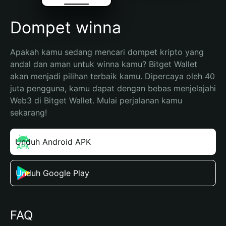
Dompet winna
Apakah kamu sedang mencari dompet kripto yang 
andal dan aman untuk winna kamu? Bitget Wallet 
akan menjadi pilihan terbaik kamu. Dipercaya oleh 40 
juta pengguna, kamu dapat dengan bebas menjelajahi 
Web3 di Bitget Wallet. Mulai perjalanan kamu 
sekarang!
Unduh Android APK
Unduh Google Play
FAQ