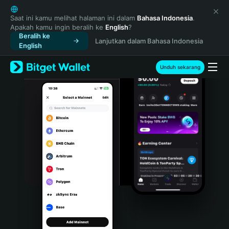
English
日本語
Saat ini kamu melihat halaman ini dalam
Bahasa Indonesia
.
Apakah kamu ingin beralih ke
English
?
Tiếng Việt
Beralih ke
Lanjutkan dalam Bahasa Indonesia
Русский
English
Español (Latinoamérica)
Türkçe
Unduh sekarang
Italiano
Français
Deutsch
简体中文
繁體中文
Português (Portugal)
Bahasa Indonesia
ภาษาไทย
हिन्दी
বাংলা
Español
Português (Brasil)
Español (Argentina)