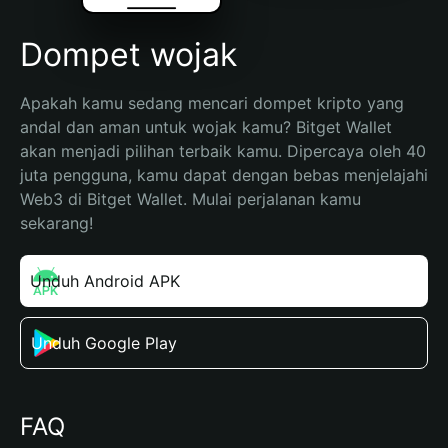
Dompet wojak
Apakah kamu sedang mencari dompet kripto yang 
andal dan aman untuk wojak kamu? Bitget Wallet 
akan menjadi pilihan terbaik kamu. Dipercaya oleh 40 
juta pengguna, kamu dapat dengan bebas menjelajahi 
Web3 di Bitget Wallet. Mulai perjalanan kamu 
sekarang!
Unduh Android APK
Unduh Google Play
FAQ