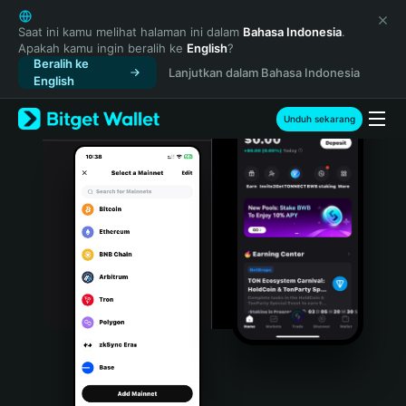
English
日本語
Saat ini kamu melihat halaman ini dalam
Bahasa Indonesia
.
Apakah kamu ingin beralih ke
English
?
Tiếng Việt
Beralih ke
Lanjutkan dalam Bahasa Indonesia
Русский
English
Español (Latinoamérica)
Türkçe
Unduh sekarang
Italiano
Français
Deutsch
简体中文
繁體中文
Português (Portugal)
Bahasa Indonesia
ภาษาไทย
हिन्दी
বাংলা
Español
Português (Brasil)
Español (Argentina)