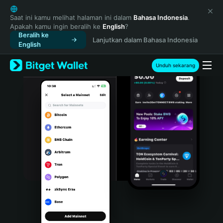
English
日本語
Saat ini kamu melihat halaman ini dalam
Bahasa Indonesia
.
Apakah kamu ingin beralih ke
English
?
Tiếng Việt
Beralih ke
Lanjutkan dalam Bahasa Indonesia
Русский
English
Español (Latinoamérica)
Türkçe
Unduh sekarang
Italiano
Français
Deutsch
简体中文
繁體中文
Português (Portugal)
Bahasa Indonesia
ภาษาไทย
हिन्दी
বাংলা
Español
Português (Brasil)
Español (Argentina)