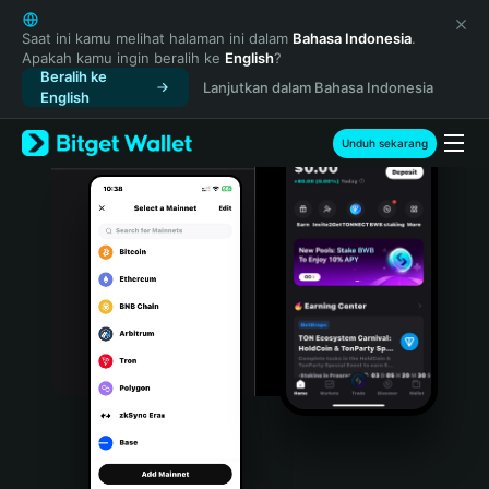
English
日本語
Saat ini kamu melihat halaman ini dalam
Bahasa Indonesia
.
Apakah kamu ingin beralih ke
English
?
Tiếng Việt
Beralih ke
Lanjutkan dalam Bahasa Indonesia
Русский
English
Español (Latinoamérica)
Türkçe
Unduh sekarang
Italiano
Français
Deutsch
简体中文
繁體中文
Português (Portugal)
Bahasa Indonesia
ภาษาไทย
हिन्दी
বাংলা
Español
Português (Brasil)
Español (Argentina)