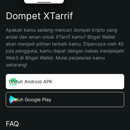
Dompet XTarrif
Apakah kamu sedang mencari dompet kripto yang 
andal dan aman untuk XTarrif kamu? Bitget Wallet 
akan menjadi pilihan terbaik kamu. Dipercaya oleh 40 
juta pengguna, kamu dapat dengan bebas menjelajahi 
Web3 di Bitget Wallet. Mulai perjalanan kamu 
sekarang!
Unduh Android APK
Unduh Google Play
FAQ