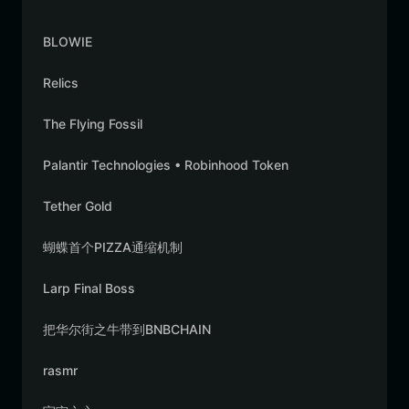
BLOWIE
Relics
The Flying Fossil
Palantir Technologies • Robinhood Token
Tether Gold
蝴蝶首个PIZZA通缩机制
Larp Final Boss
把华尔街之牛带到BNBCHAIN
rasmr