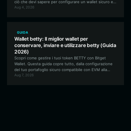
ciò che devi sapere per configurare un wallet sicuro e
Aug 4, 2026
compatibile con EVM per interagire appieno con
l'ecosistema Relics.
GUIDA
Wallet betty: Il miglior wallet per
conservare, inviare e utilizzare betty (Guida
2026)
Scopri come gestire i tuoi token BETTY con Bitget
Wallet. Questa guida copre tutto, dalla configurazione
del tuo portafoglio sicuro compatibile con EVM alla
Aug 7, 2026
partecipazione all'ecosistema guidato dalla community
di "The Flying Fossil".