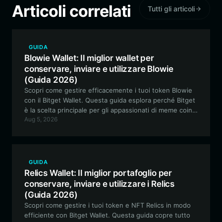
Articoli correlati
Tutti gli articoli
GUIDA
Blowie Wallet: Il miglior wallet per
conservare, inviare e utilizzare Blowie
(Guida 2026)
Scopri come gestire efficacemente i tuoi token Blowie
con il Bitget Wallet. Questa guida esplora perché Bitget
è la scelta principale per gli appassionati di meme coin
Aug 5, 2026
basate su Solana, offrendo archiviazione sicura ed
esperienze di trading senza interruzioni.
GUIDA
Relics Wallet: Il miglior portafoglio per
conservare, inviare e utilizzare i Relics
(Guida 2026)
Scopri come gestire i tuoi token e NFT Relics in modo
efficiente con Bitget Wallet. Questa guida copre tutto