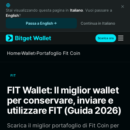
English
日本語
Stai visualizzando questa pagina in
Italiano
. Vuoi passare a
English
?
Tiếng Việt
Passa a English
Continua in Italiano
Русский
Español (Latinoamérica)
Türkçe
Scarica ora
Italiano
Français
Home
›
Wallet
›
Portafoglio Fit Coin
Deutsch
简体中文
繁體中文
FIT
Português (Portugal)
Bahasa Indonesia
FIT Wallet: Il miglior wallet
ภาษาไทย
per conservare, inviare e
हिन्दी
বাংলা
utilizzare FIT (Guida 2026)
Español
Português (Brasil)
Scarica il miglior portafoglio di Fit Coin per
Español (Argentina)