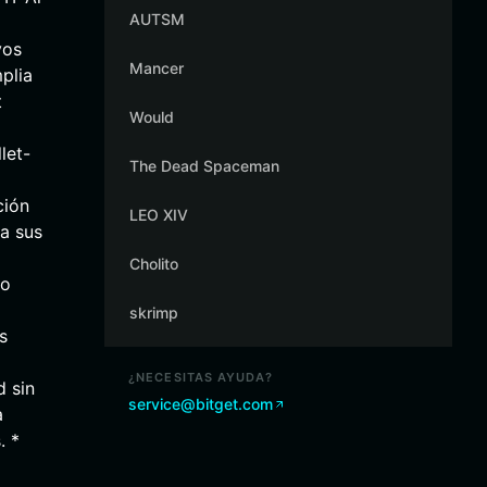
AUTSM
vos
Mancer
plia
t
Would
let-
The Dead Spaceman
ción
LEO XIV
ra sus
Cholito
to
skrimp
s
¿NECESITAS AYUDA?
d sin
service@bitget.com
a
. *