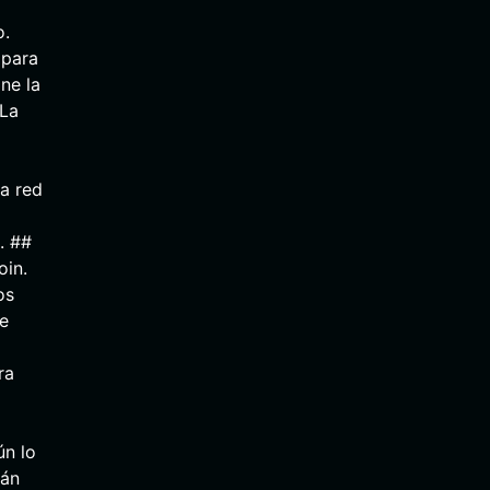
o.
 para
one la
 La
la red
. ##
oin.
os
de
ra
ún lo
tán