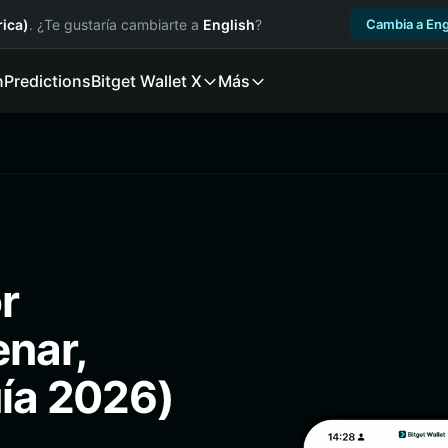
ica)
. ¿Te gustaría cambiarte a
English
?
Cambia a Eng
n
Predictions
Bitget Wallet X
Más
r
enar,
uía 2026)