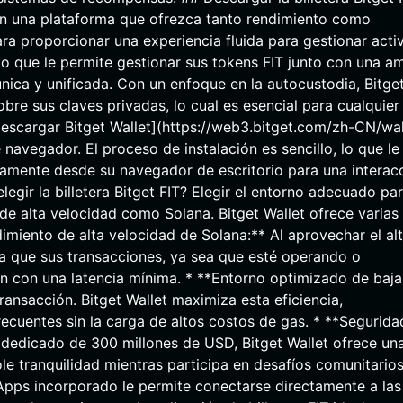
eren una plataforma que ofrezca tanto rendimiento como
ara proporcionar una experiencia fluida para gestionar acti
 que le permite gestionar sus tokens FIT junto con una am
ica y unificada. Con un enfoque en la autocustodia, Bitge
bre sus claves privadas, lo cual es esencial para cualquier
escargar Bitget Wallet](https://web3.bitget.com/zh-CN/wal
avegador. El proceso de instalación es sencillo, lo que le
tamente desde su navegador de escritorio para una interac
egir la billetera Bitget FIT? Elegir el entorno adecuado pa
e alta velocidad como Solana. Bitget Wallet ofrece varias
dimiento de alta velocidad de Solana:** Al aprovechar el al
iza que sus transacciones, ya sea que esté operando o
 con una latencia mínima. * **Entorno optimizado de baja
transacción. Bitget Wallet maximiza esta eficiencia,
recuentes sin la carga de altos costos de gas. * **Segurida
 dedicado de 300 millones de USD, Bitget Wallet ofrece un
e tranquilidad mientras participa en desafíos comunitarios
Apps incorporado le permite conectarse directamente a las