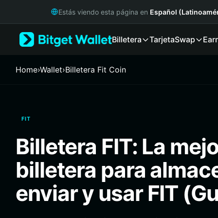
English
Estás viendo esta página en
Español (Latinoamér
日本語
Tiếng Việt
Billetera
Tarjeta
Swap
Ear
Русский
Español (Latinoamérica)
Türkçe
Home
›
Wallet
›
Billetera Fit Coin
Italiano
Français
Deutsch
简体中文
FIT
繁體中文
Português (Portugal)
Billetera FIT: La mejo
Bahasa Indonesia
ภาษาไทย
billetera para almac
हिन्दी
বাংলা
enviar y usar FIT (G
Español
Português (Brasil)
Español (Argentina)