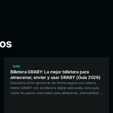
dos
GUÍA
Billetera GRABY: La mejor billetera para
almacenar, enviar y usar GRABY (Guía 2026)
Descubra cómo gestionar de forma segura sus tokens
meme GRABY con la billetera digital adecuada. Esta guía
cubre los pasos esenciales para almacenar, intercambiar e
interactuar con el ecosistema de GRABY utilizando Bitget
Wallet, la opción principal para activos basados en EVM.