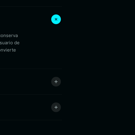
 conserva
usuario de
onvierte