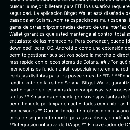
buscar la mejor billetera para FIT, los usuarios requi
seguridad. La aplicación Bitget Wallet está diseñada p
basados en Solana. Admite capacidades multicadena, lo
gama de otras criptomonedas dentro de una interfaz ún
Wallet garantiza que usted mantenga el control total so
entusiasta de las memecoins. Para comenzar, puede [d
download) para iOS, Android o como una extensión de n
permite gestionar sus activos sobre la marcha o direc
más rápida con el ecosistema de Solana. ## ¿Por qué el
memecoins es fundamental, especialmente en una red d
ventajas distintas para los poseedores de FIT: * **Ren
rendimiento de la red de Solana, Bitget Wallet garant
participando en reclamos de recompensas, se procesen
tarifas:** Solana es conocida por sus bajas tarifas de 
permitiéndole participar en actividades comunitarias f
concesiones:** Con un fondo de protección al usuario
capa de seguridad robusta para sus activos, brindándol
**Integración intuitiva de DApps:** El navegador de D