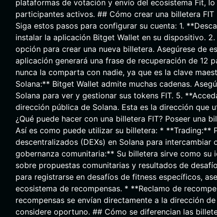
plataformas de votación y envío del ecosistema Fit, lo q
participantes activos. ## Cómo crear una billetera FIT 
Siga estos pasos para configurar su cuenta: 1. **Descarg
instalar la aplicación Bitget Wallet en su dispositivo. 2
opción para crear una nueva billetera. Asegúrese de es
aplicación generará una frase de recuperación de 12 p
nunca la comparta con nadie, ya que es la clave maestra
Solana:** Bitget Wallet admite muchas cadenas. Asegúre
Solana para ver y gestionar sus tokens FIT. 5. **Acceda
dirección pública de Solana. Esta es la dirección que u
¿Qué puede hacer con una billetera FIT? Poseer una bill
Así es como puede utilizar su billetera: * **Trading:**
descentralizados (DEXs) en Solana para intercambiar o
gobernanza comunitaria:** Su billetera sirve como su 
sobre propuestas comunitarias y resultados de desafíos.
para registrarse en desafíos de fitness específicos, a
ecosistema de recompensas. * **Reclamo de recompens
recompensas se envían directamente a la dirección de 
considere oportuno. ## Cómo se diferencian las billeter