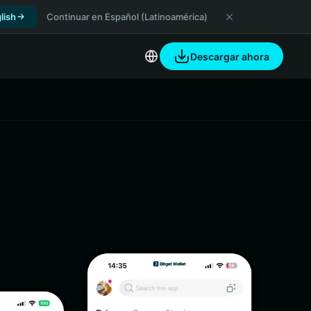
lish
Continuar en Español (Latinoamérica)
Descargar ahora