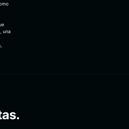
como
ue
, una
,
tas.