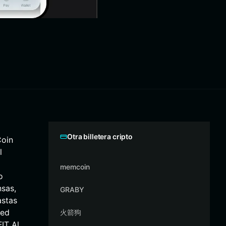
Otra billetera cripto
Coin
l
memcoin
o
nsas,
GRABY
astas
red
火箭狗
IT Al