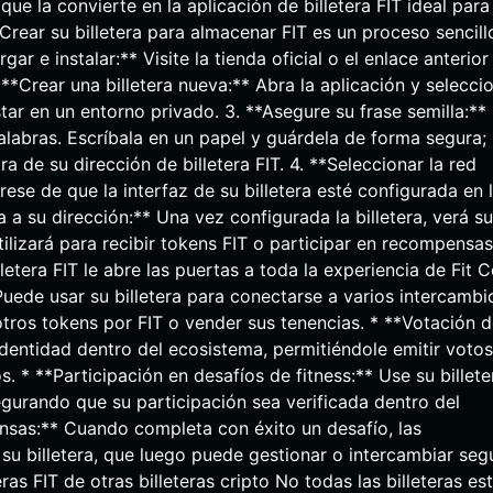
ue la convierte en la aplicación de billetera FIT ideal para
Crear su billetera para almacenar FIT es un proceso sencill
ar e instalar:** Visite la tienda oficial o el enlace anterior
. **Crear una billetera nueva:** Abra la aplicación y selecci
tar en un entorno privado. 3. **Asegure su frase semilla:**
alabras. Escríbala en un papel y guárdela de forma segura;
 de su dirección de billetera FIT. 4. **Seleccionar la red
se de que la interfaz de su billetera esté configurada en 
 a su dirección:** Una vez configurada la billetera, verá su
tilizará para recibir tokens FIT o participar en recompensas
etera FIT le abre las puertas a toda la experiencia de Fit C
 Puede usar su billetera para conectarse a varios intercambi
tros tokens por FIT o vender sus tenencias. * **Votación 
identidad dentro del ecosistema, permitiéndole emitir votos
 * **Participación en desafíos de fitness:** Use su billete
segurando que su participación sea verificada dentro del
as:** Cuando completa con éxito un desafío, las
su billetera, que luego puede gestionar o intercambiar seg
as FIT de otras billeteras cripto No todas las billeteras es