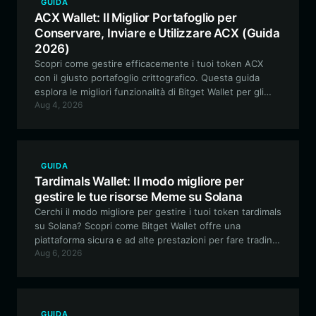
GUIDA
ACX Wallet: Il Miglior Portafoglio per
Conservare, Inviare e Utilizzare ACX (Guida
2026)
Scopri come gestire efficacemente i tuoi token ACX
con il giusto portafoglio crittografico. Questa guida
esplora le migliori funzionalità di Bitget Wallet per gli
Aug 4, 2026
utenti di Across Protocol, coprendo l'archiviazione
sicura, la gestione cross-chain e come massimizzare
l'utilità dei tuoi ACX.
GUIDA
Tardimals Wallet: Il modo migliore per
gestire le tue risorse Meme su Solana
Cerchi il modo migliore per gestire i tuoi token tardimals
su Solana? Scopri come Bitget Wallet offre una
piattaforma sicura e ad alte prestazioni per fare trading,
Aug 6, 2026
collezionare e interagire con questo esclusivo progetto
meme ispirato all'IA.
GUIDA