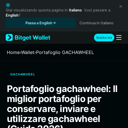
English
日本語
Stai visualizzando questa pagina in
Italiano
. Vuoi passare a
English
?
Tiếng Việt
Passa a English
Continua in Italiano
Русский
Español (Latinoamérica)
Türkçe
Scarica ora
Italiano
Français
Home
›
Wallet
›
Portafoglio GACHAWHEEL
Deutsch
简体中文
繁體中文
GACHAWHEEL
Português (Portugal)
Bahasa Indonesia
Portafoglio gachawheel: Il
ภาษาไทย
miglior portafoglio per
हिन्दी
বাংলা
conservare, inviare e
Español
utilizzare gachawheel
Português (Brasil)
Español (Argentina)