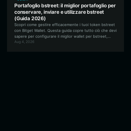
Portafoglio bstreet: il miglior portafoglio per
conservare, inviare e utilizzare bstreet
(Guida 2026)
Scopri come gestire efficacemente i tuoi token bstreet
con Bitget Wallet. Questa guida copre tutto ciò che devi
sapere per configurare il miglior wallet per bstreet,
Aug 4, 2026
assicurandoti di poter fare trading, partecipare alla
governance della community e proteggere i tuoi asset
sull'ecosistema BNB.