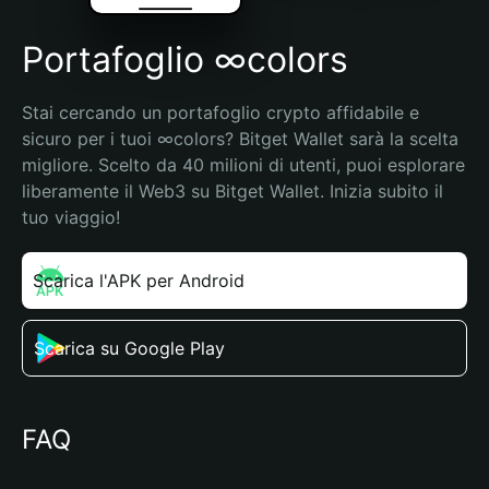
Portafoglio ∞colors
Stai cercando un portafoglio crypto affidabile e 
sicuro per i tuoi ∞colors? Bitget Wallet sarà la scelta 
migliore. Scelto da 40 milioni di utenti, puoi esplorare 
liberamente il Web3 su Bitget Wallet. Inizia subito il 
tuo viaggio!
Scarica l'APK per Android
Scarica su Google Play
FAQ