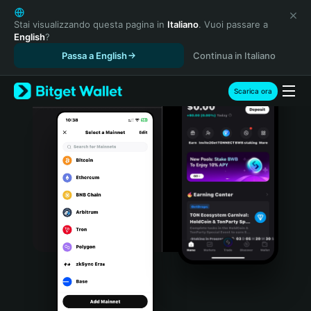
English
日本語
Stai visualizzando questa pagina in
Italiano
. Vuoi passare a
English
?
Tiếng Việt
Passa a English
Continua in Italiano
Русский
Español (Latinoamérica)
Türkçe
Scarica ora
Italiano
Français
Deutsch
简体中文
繁體中文
Português (Portugal)
Bahasa Indonesia
ภาษาไทย
हिन्दी
বাংলা
Español
Português (Brasil)
Español (Argentina)