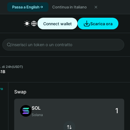
Passa a English
Continua in Italiano
Connect wallet
Scarica ora
. di 24h
(USDT)
41B
ro
Swap
SOL
Solana