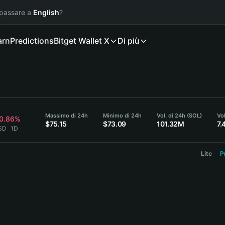
 passare a
English
?
arn
Predictions
Bitget Wallet X
Di più
Massimo di 24h
Minimo di 24h
Vol. di 24h (SOL)
Vol
-0.86%
$75.15
$73.09
101.32M
7.
SD
1D
Lite
P