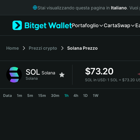
English
Stai visualizzando questa pagina in
Italiano
. Vuoi
日本語
Tiếng Việt
Portafoglio
Carta
Swap
E
Русский
Español (Latinoamérica)
Türkçe
Italiano
Home
Prezzi crypto
Solana
Prezzo
Français
Deutsch
$
73.20
SOL
简体中文
Solana
繁體中文
Solana
SOL in USD:
1 SOL = $73.20 U
Português (Portugal)
SOL Price Chart
Bahasa Indonesia
Data
1m
5m
15m
30m
1h
4h
1D
1W
ภาษาไทย
हिन्दी
বাংলা
Español
Português (Brasil)
Español (Argentina)