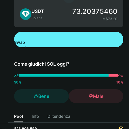
73.20375460
USDT
Solana
≈ $
73.20
Swap
Scarica Bitget Wallet
Come giudichi SOL oggi?
90
%
10
%
Bene
Male
Pool
Info
Di tendenza
$25,906,599