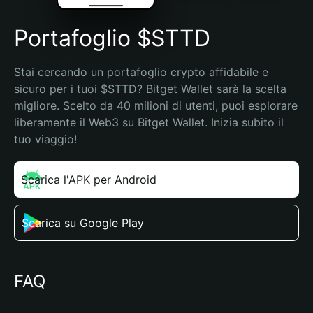
Portafoglio $STTD
Stai cercando un portafoglio crypto affidabile e 
sicuro per i tuoi $STTD? Bitget Wallet sarà la scelta 
migliore. Scelto da 40 milioni di utenti, puoi esplorare 
liberamente il Web3 su Bitget Wallet. Inizia subito il 
tuo viaggio!
Scarica l'APK per Android
Scarica su Google Play
FAQ