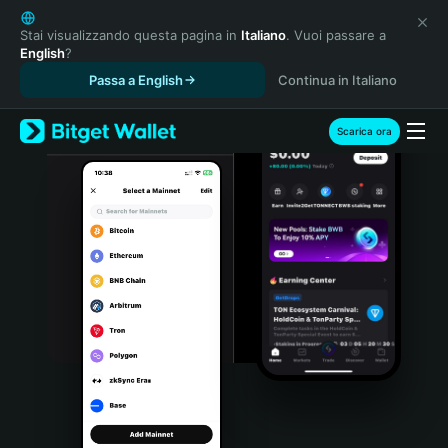
English
日本語
Stai visualizzando questa pagina in
Italiano
. Vuoi passare a
English
?
Tiếng Việt
Passa a English
Continua in Italiano
Русский
Español (Latinoamérica)
Türkçe
Scarica ora
Italiano
Français
Deutsch
简体中文
繁體中文
Português (Portugal)
Bahasa Indonesia
ภาษาไทย
हिन्दी
বাংলা
Español
Português (Brasil)
Español (Argentina)