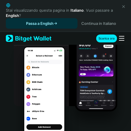
English
日本語
Stai visualizzando questa pagina in
Italiano
. Vuoi passare a
English
?
Tiếng Việt
Passa a English
Continua in Italiano
Русский
Español (Latinoamérica)
Türkçe
Scarica ora
Italiano
Français
Deutsch
简体中文
繁體中文
Português (Portugal)
Bahasa Indonesia
ภาษาไทย
हिन्दी
বাংলা
Español
Português (Brasil)
Español (Argentina)