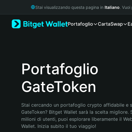
English
Stai visualizzando questa pagina in
Italiano
. Vuoi
日本語
Tiếng Việt
Portafoglio
Carta
Swap
E
Русский
Español (Latinoamérica)
Türkçe
Italiano
Français
Deutsch
Portafoglio
简体中文
繁體中文
GateToken
Português (Portugal)
Bahasa Indonesia
ภาษาไทย
हिन्दी
Stai cercando un portafoglio crypto affidabile e si
বাংলা
GateToken? Bitget Wallet sarà la scelta migliore. 
Español
milioni di utenti, puoi esplorare liberamente il Web
Português (Brasil)
Wallet. Inizia subito il tuo viaggio!
Español (Argentina)