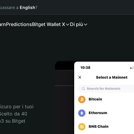
 passare a
English
?
arn
Predictions
Bitget Wallet X
Di più
curo per i tuoi 
Scelto da 40 
3 su Bitget 