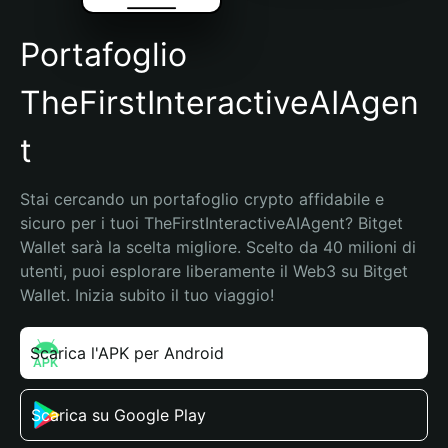
Portafoglio
TheFirstInteractiveAIAgen
t
Stai cercando un portafoglio crypto affidabile e 
sicuro per i tuoi TheFirstInteractiveAIAgent? Bitget 
Wallet sarà la scelta migliore. Scelto da 40 milioni di 
utenti, puoi esplorare liberamente il Web3 su Bitget 
Wallet. Inizia subito il tuo viaggio!
Scarica l'APK per Android
Scarica su Google Play