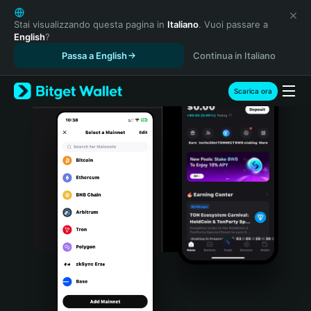
English
日本語
Stai visualizzando questa pagina in
Italiano
. Vuoi passare a
English
?
Tiếng Việt
Passa a English
Continua in Italiano
Русский
Español (Latinoamérica)
Türkçe
Scarica ora
Italiano
Français
Deutsch
简体中文
繁體中文
Português (Portugal)
Bahasa Indonesia
ภาษาไทย
हिन्दी
বাংলা
Español
Português (Brasil)
Español (Argentina)