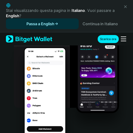
English
日本語
Stai visualizzando questa pagina in
Italiano
. Vuoi passare a
English
?
Tiếng Việt
Passa a English
Continua in Italiano
Русский
Español (Latinoamérica)
Türkçe
Scarica ora
Italiano
Français
Deutsch
简体中文
繁體中文
Português (Portugal)
Bahasa Indonesia
ภาษาไทย
हिन्दी
বাংলা
Español
Português (Brasil)
Español (Argentina)