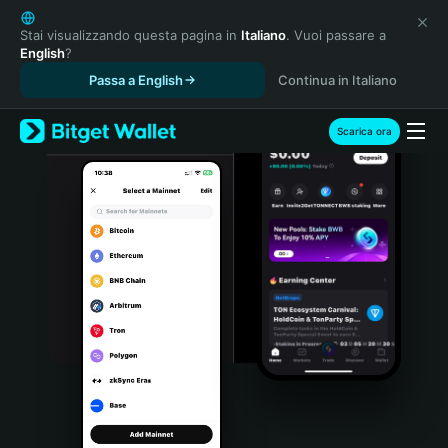
English
日本語
Stai visualizzando questa pagina in
Italiano
. Vuoi passare a
English
?
Tiếng Việt
Passa a English
Continua in Italiano
Русский
Español (Latinoamérica)
Türkçe
Scarica ora
Italiano
Français
Deutsch
简体中文
繁體中文
Português (Portugal)
Bahasa Indonesia
ภาษาไทย
हिन्दी
বাংলা
Español
Português (Brasil)
Español (Argentina)