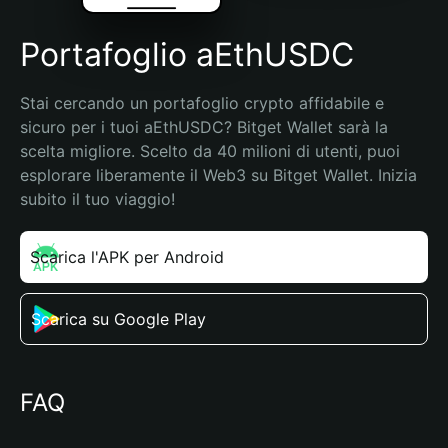
Portafoglio aEthUSDC
Stai cercando un portafoglio crypto affidabile e 
sicuro per i tuoi aEthUSDC? Bitget Wallet sarà la 
scelta migliore. Scelto da 40 milioni di utenti, puoi 
esplorare liberamente il Web3 su Bitget Wallet. Inizia 
subito il tuo viaggio!
Scarica l'APK per Android
Scarica su Google Play
FAQ