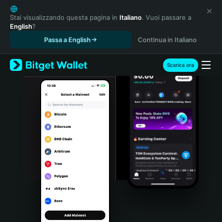
English
日本語
Stai visualizzando questa pagina in
Italiano
. Vuoi passare a
English
?
Tiếng Việt
Passa a English
Continua in Italiano
Русский
Español (Latinoamérica)
Türkçe
Scarica ora
Italiano
Français
Deutsch
简体中文
繁體中文
Português (Portugal)
Bahasa Indonesia
ภาษาไทย
हिन्दी
বাংলা
Español
Português (Brasil)
Español (Argentina)