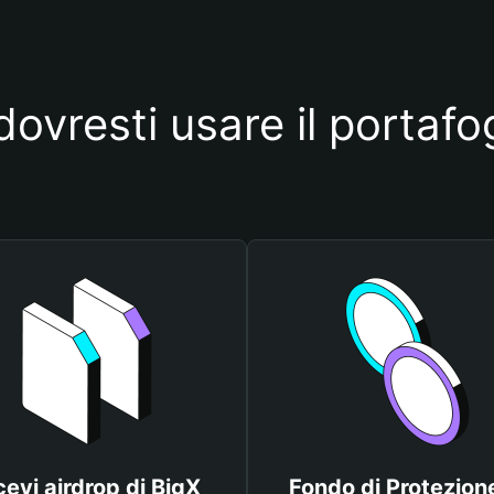
ovresti usare il portafo
cevi airdrop di BigX
Fondo di Protezione