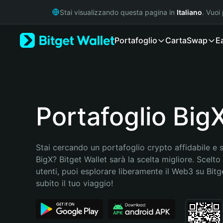
English
Stai visualizzando questa pagina in
Italiano
. Vuoi
日本語
Tiếng Việt
Portafoglio
Carta
Swap
E
Русский
Español (Latinoamérica)
Türkçe
Italiano
Français
Deutsch
Portafoglio Big
简体中文
繁體中文
Português (Portugal)
Stai cercando un portafoglio crypto affidabile e si
Bahasa Indonesia
BigX? Bitget Wallet sarà la scelta migliore. Scelto 
ภาษาไทย
utenti, puoi esplorare liberamente il Web3 su Bitget
हिन्दी
subito il tuo viaggio!
বাংলা
Español
Português (Brasil)
Español (Argentina)