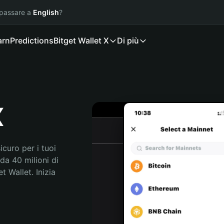
 passare a
English
?
arn
Predictions
Bitget Wallet X
Di più
X
curo per i tuoi 
da 40 milioni di 
 Wallet. Inizia 