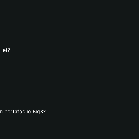
llet?
un portafoglio BigX?