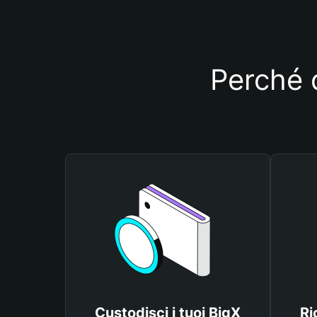
Perché d
Custodisci i tuoi BigX
Ri