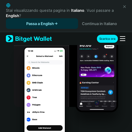
English
日本語
Stai visualizzando questa pagina in
Italiano
. Vuoi passare a
English
?
Tiếng Việt
Passa a English
Continua in Italiano
Русский
Español (Latinoamérica)
Türkçe
Scarica ora
Italiano
Français
Deutsch
简体中文
繁體中文
Português (Portugal)
Bahasa Indonesia
ภาษาไทย
हिन्दी
বাংলা
Español
Português (Brasil)
Español (Argentina)