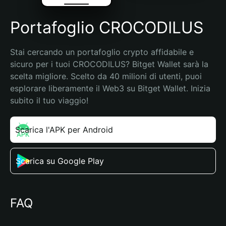
Portafoglio CROCODILUS
Stai cercando un portafoglio crypto affidabile e 
sicuro per i tuoi CROCODILUS? Bitget Wallet sarà la 
scelta migliore. Scelto da 40 milioni di utenti, puoi 
esplorare liberamente il Web3 su Bitget Wallet. Inizia 
subito il tuo viaggio!
Scarica l'APK per Android
Scarica su Google Play
FAQ