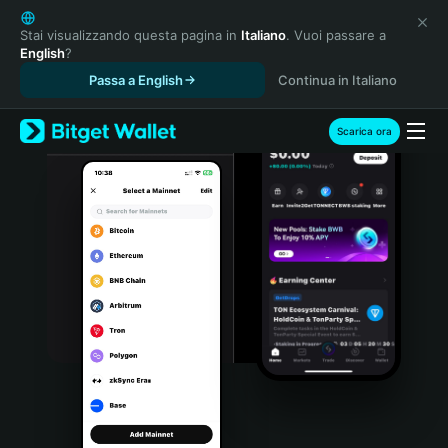
English
日本語
Stai visualizzando questa pagina in
Italiano
. Vuoi passare a
English
?
Tiếng Việt
Passa a English
Continua in Italiano
Русский
Español (Latinoamérica)
Türkçe
Scarica ora
Italiano
Français
Deutsch
简体中文
繁體中文
Português (Portugal)
Bahasa Indonesia
ภาษาไทย
हिन्दी
বাংলা
Español
Português (Brasil)
Español (Argentina)