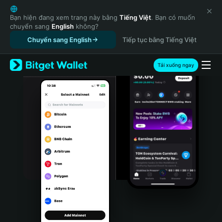
English
日本語
Bạn hiện đang xem trang này bằng
Tiếng Việt
. Bạn có muốn
chuyển sang
English
không?
Tiếng Việt
Chuyển sang English
Tiếp tục bằng Tiếng Việt
Русский
Español (Latinoamérica)
Türkçe
Tải xuống ngay
Italiano
Français
Deutsch
简体中文
繁體中文
Português (Portugal)
Bahasa Indonesia
ภาษาไทย
हिन्दी
বাংলা
Español
Português (Brasil)
Español (Argentina)