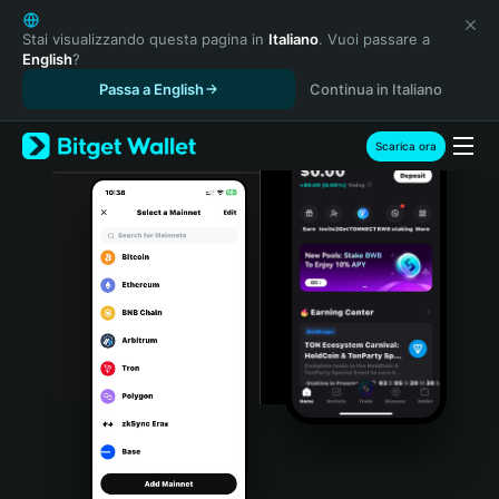
English
日本語
Stai visualizzando questa pagina in
Italiano
. Vuoi passare a
English
?
Tiếng Việt
Passa a English
Continua in Italiano
Русский
Español (Latinoamérica)
Türkçe
Scarica ora
Italiano
Français
Deutsch
简体中文
繁體中文
Português (Portugal)
Bahasa Indonesia
ภาษาไทย
हिन्दी
বাংলা
Español
Português (Brasil)
Español (Argentina)