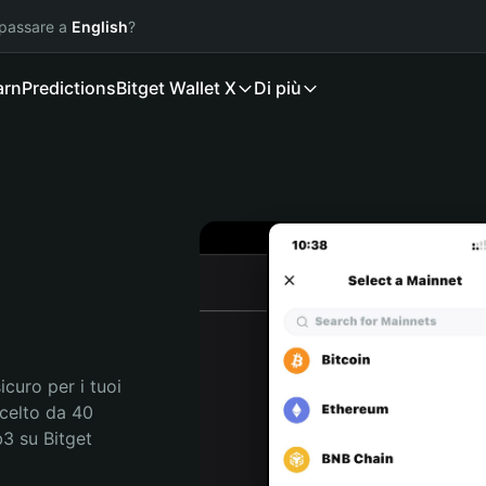
 passare a
English
?
arn
Predictions
Bitget Wallet X
Di più
curo per i tuoi 
celto da 40 
3 su Bitget 