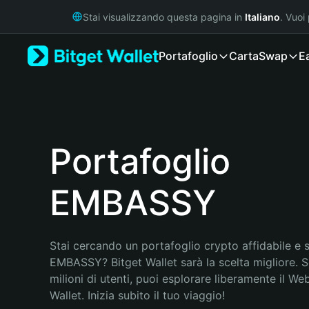
English
Stai visualizzando questa pagina in
Italiano
. Vuoi
日本語
Tiếng Việt
Portafoglio
Carta
Swap
E
Русский
Español (Latinoamérica)
Türkçe
Italiano
Français
Deutsch
Portafoglio
简体中文
繁體中文
EMBASSY
Português (Portugal)
Bahasa Indonesia
ภาษาไทย
हिन्दी
Stai cercando un portafoglio crypto affidabile e si
বাংলা
EMBASSY? Bitget Wallet sarà la scelta migliore. S
Español
milioni di utenti, puoi esplorare liberamente il Web
Português (Brasil)
Wallet. Inizia subito il tuo viaggio!
Español (Argentina)