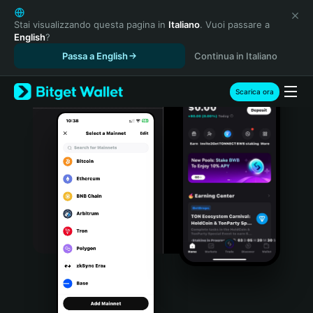
English
日本語
Stai visualizzando questa pagina in
Italiano
. Vuoi passare a
English
?
Tiếng Việt
Passa a English
Continua in Italiano
Русский
Español (Latinoamérica)
Türkçe
Scarica ora
Italiano
Français
Deutsch
简体中文
繁體中文
Português (Portugal)
Bahasa Indonesia
ภาษาไทย
हिन्दी
বাংলা
Español
Português (Brasil)
Español (Argentina)