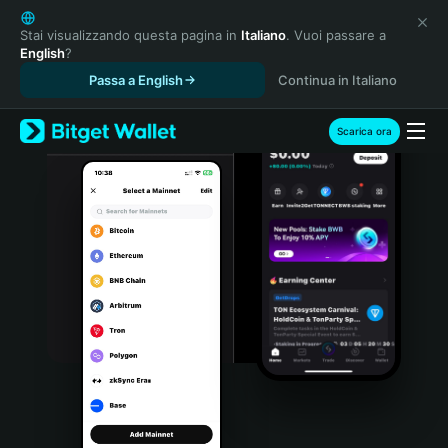
English
日本語
Stai visualizzando questa pagina in
Italiano
. Vuoi passare a
English
?
Tiếng Việt
Passa a English
Continua in Italiano
Русский
Español (Latinoamérica)
Türkçe
Scarica ora
Italiano
Français
Deutsch
简体中文
繁體中文
Português (Portugal)
Bahasa Indonesia
ภาษาไทย
हिन्दी
বাংলা
Español
Português (Brasil)
Español (Argentina)