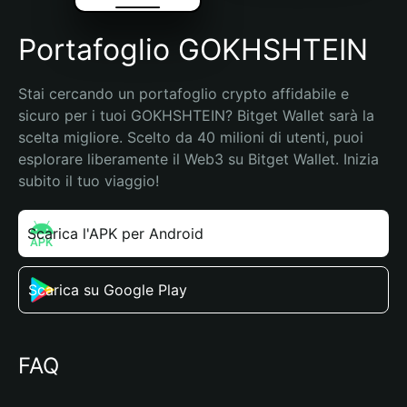
Portafoglio GOKHSHTEIN
Stai cercando un portafoglio crypto affidabile e 
sicuro per i tuoi GOKHSHTEIN? Bitget Wallet sarà la 
scelta migliore. Scelto da 40 milioni di utenti, puoi 
esplorare liberamente il Web3 su Bitget Wallet. Inizia 
subito il tuo viaggio!
Scarica l'APK per Android
Scarica su Google Play
FAQ