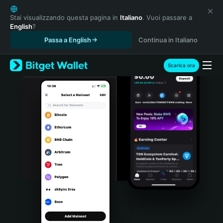
English
日本語
Stai visualizzando questa pagina in
Italiano
. Vuoi passare a
English
?
Tiếng Việt
Passa a English
Continua in Italiano
Русский
Español (Latinoamérica)
Türkçe
Scarica ora
Italiano
Français
Deutsch
简体中文
繁體中文
Português (Portugal)
Bahasa Indonesia
ภาษาไทย
हिन्दी
বাংলা
Español
Português (Brasil)
Español (Argentina)