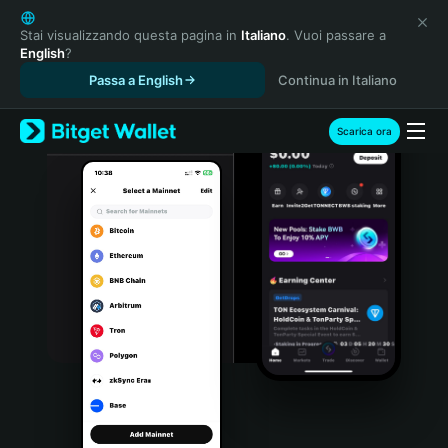
English
日本語
Stai visualizzando questa pagina in
Italiano
. Vuoi passare a
English
?
Tiếng Việt
Passa a English
Continua in Italiano
Русский
Español (Latinoamérica)
Türkçe
Scarica ora
Italiano
Français
Deutsch
简体中文
繁體中文
Português (Portugal)
Bahasa Indonesia
ภาษาไทย
हिन्दी
বাংলা
Español
Português (Brasil)
Español (Argentina)