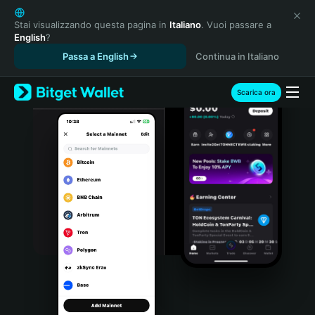
English
日本語
Stai visualizzando questa pagina in
Italiano
. Vuoi passare a
English
?
Tiếng Việt
Passa a English
Continua in Italiano
Русский
Español (Latinoamérica)
Türkçe
Scarica ora
Italiano
Français
Deutsch
简体中文
繁體中文
Português (Portugal)
Bahasa Indonesia
ภาษาไทย
हिन्दी
বাংলা
Español
Português (Brasil)
Español (Argentina)