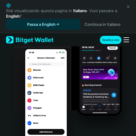
English
日本語
Stai visualizzando questa pagina in
Italiano
. Vuoi passare a
English
?
Tiếng Việt
Passa a English
Continua in Italiano
Русский
Español (Latinoamérica)
Türkçe
Scarica ora
Italiano
Français
Deutsch
简体中文
繁體中文
Português (Portugal)
Bahasa Indonesia
ภาษาไทย
हिन्दी
বাংলা
Español
Português (Brasil)
Español (Argentina)