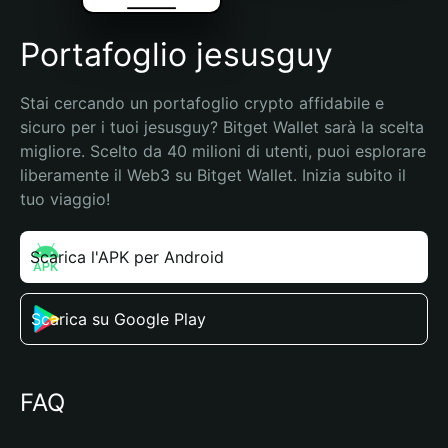
Portafoglio jesusguy
Stai cercando un portafoglio crypto affidabile e 
sicuro per i tuoi jesusguy? Bitget Wallet sarà la scelta 
migliore. Scelto da 40 milioni di utenti, puoi esplorare 
liberamente il Web3 su Bitget Wallet. Inizia subito il 
tuo viaggio!
Scarica l'APK per Android
Scarica su Google Play
FAQ