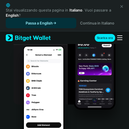
English
日本語
Stai visualizzando questa pagina in
Italiano
. Vuoi passare a
English
?
Tiếng Việt
Passa a English
Continua in Italiano
Русский
Español (Latinoamérica)
Türkçe
Scarica ora
Italiano
Français
Deutsch
简体中文
繁體中文
Português (Portugal)
Bahasa Indonesia
ภาษาไทย
हिन्दी
বাংলা
Español
Português (Brasil)
Español (Argentina)