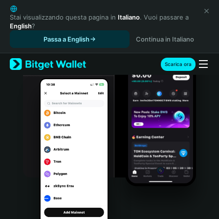
English
日本語
Stai visualizzando questa pagina in
Italiano
. Vuoi passare a
English
?
Tiếng Việt
Passa a English
Continua in Italiano
Русский
Español (Latinoamérica)
Türkçe
Scarica ora
Italiano
Français
Deutsch
简体中文
繁體中文
Português (Portugal)
Bahasa Indonesia
ภาษาไทย
हिन्दी
বাংলা
Español
Português (Brasil)
Español (Argentina)